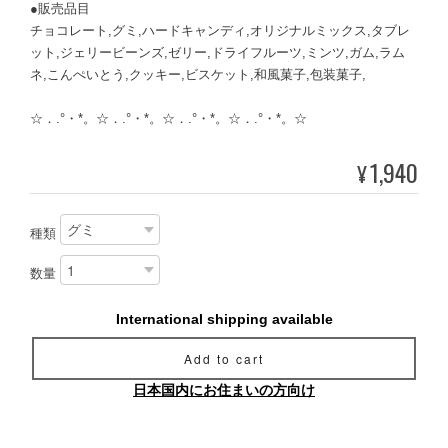
●販売品目
チョコレート,グミ,ハードキャンディ,オリジナルミックス,タブレ
ット,ジェリービーンズ,ゼリー,ドライフルーツ,ミンツ,ガム,ラム
ネ,こんぺいとう,クッキー,ビスケット,和風菓子,包装菓子,
☆．.°・*。☆．.°・*。☆．.°・*。☆．.°・*。☆
1,940
¥
種類
数量
International shipping available
Add to cart
日本国内にお住まいの方向け