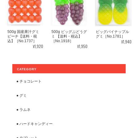
500g 国産果汁グミ
500g ビッグぶどうグ
ビッグパイナップル
ピーチ【送料・税
ミ 【送料・税込】
グミ［No.1781］
¥1,940
込】［No.1737］
［No.1918］
¥1,920
¥1,950
CATEGORY
● チョコレート
● グミ
● ラムネ
● ハードキャンディー
● タブレット