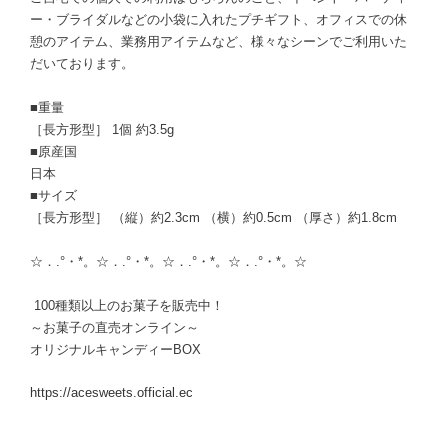
ー・ブライダルなどの小袋に入れたプチギフト、オフィスでの休
憩のアイテム、業務用アイテムなど、様々なシーンでご利用いた
だいております。
■重量
［長方形型］ 1個 約3.5g
■原産国
日本
■サイズ
［長方形型］ （縦）約2.3cm （横）約0.5cm （厚さ）約1.8cm
☆．.°・*。☆．.°・*。☆．.°・*。☆．.°・*。☆
100種類以上のお菓子を販売中！
～お菓子の直売オンライン～
オリジナルキャンディーBOX
https://acesweets.official.ec