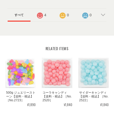
4
0
0
すべて
RELATED ITEMS
500g ジュエリースト
コーラキャンディ
サイダーキャンディ
ーン【送料・税込】
【送料・税込】［No.
【送料・税込】［No.
［No.2723］
2520］
2522］
¥1,890
¥1,840
¥1,840