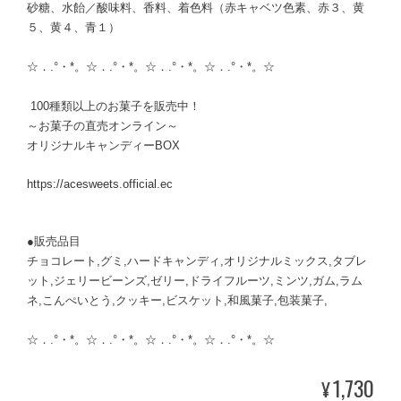
砂糖、水飴／酸味料、香料、着色料（赤キャベツ色素、赤３、黄
５、黄４、青１）
☆．.°・*。☆．.°・*。☆．.°・*。☆．.°・*。☆
100種類以上のお菓子を販売中！
～お菓子の直売オンライン～
オリジナルキャンディーBOX
https://acesweets.official.ec
●販売品目
チョコレート,グミ,ハードキャンディ,オリジナルミックス,タブレ
ット,ジェリービーンズ,ゼリー,ドライフルーツ,ミンツ,ガム,ラム
ネ,こんぺいとう,クッキー,ビスケット,和風菓子,包装菓子,
☆．.°・*。☆．.°・*。☆．.°・*。☆．.°・*。☆
1,730
¥