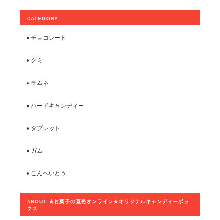
CATEGORY
● チョコレート
● グミ
● ラムネ
● ハードキャンディー
● タブレット
● ガム
● こんぺいとう
ABOUT ★お菓子の直売オンライン★オリジナルキャンディーボッ
クス