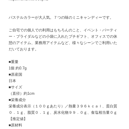
パステルカラーが大人気。７つの味のミニキャンディーです。
ご自宅での個人での利用はもちろんのこと、イベント・パーティ
ー・ブライダルなどの小袋に入れたプチギフト、オフィスでの休
憩のアイテム、業務用アイテムなど、様々なシーンでご利用いた
だいております。
■重量
1個 約0.7g
■原産国
日本
■サイズ
（直径）約1cm
■栄養成分
栄養成分表示（１００ｇあたり）／熱量３９６ｋｃａｌ、蛋白質
０．１ｇ、脂質０．１ｇ、炭水化物９９．０ｇ、食塩相当量０ｇ
【推定値】
■原材料