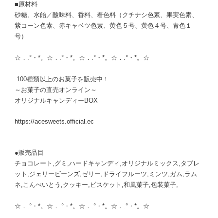
■原材料
砂糖、水飴／酸味料、香料、着色料（クチナシ色素、果実色素、
紫コーン色素、赤キャベツ色素、黄色５号、黄色４号、青色１
号）
☆．.°・*。☆．.°・*。☆．.°・*。☆．.°・*。☆
100種類以上のお菓子を販売中！
～お菓子の直売オンライン～
オリジナルキャンディーBOX
https://acesweets.official.ec
●販売品目
チョコレート,グミ,ハードキャンディ,オリジナルミックス,タブレ
ット,ジェリービーンズ,ゼリー,ドライフルーツ,ミンツ,ガム,ラム
ネ,こんぺいとう,クッキー,ビスケット,和風菓子,包装菓子,
☆．.°・*。☆．.°・*。☆．.°・*。☆．.°・*。☆