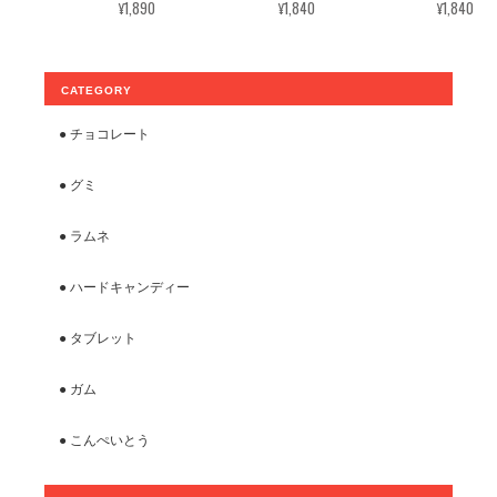
¥1,890
¥1,840
¥1,840
CATEGORY
● チョコレート
● グミ
● ラムネ
● ハードキャンディー
● タブレット
● ガム
● こんぺいとう