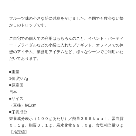
フルーツ味の小さな飴に砂糖をかけました。全国でも数少ない懐
かしのドロップです。
ご自宅での個人での利用はもちろんのこと、イベント・パーティ
ー・ブライダルなどの小袋に入れたプチギフト、オフィスでの休
憩のアイテム、業務用アイテムなど、様々なシーンでご利用いた
だいております。
■重量
1個 約0.7g
■原産国
日本
■サイズ
（直径）約1cm
■栄養成分
栄養成分表示（１００ｇあたり）／熱量３９６ｋｃａｌ、蛋白質
０．１ｇ、脂質０．１ｇ、炭水化物９９．０ｇ、食塩相当量０ｇ
【推定値】