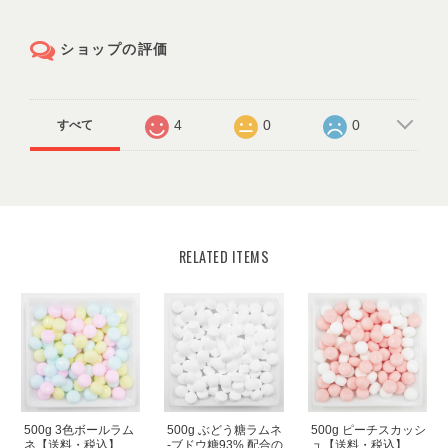
ショップの評価
4
0
0
すべて
RELATED ITEMS
500g 3色ボールラム
500g ぶどう糖ラムネ
500g ピーチスカッシ
ネ【送料・税込】
-ブドウ糖93% 配合の
ュ【送料・税込】