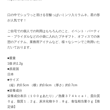
口の中でシュワっと溶ける甘酸っぱいミンツ入りラムネ。星の形
が人気です！
ご自宅での個人での利用はもちろんのこと、イベント・パーティ
ー・ブライダルなどの小袋に入れたプチギフト、オフィスでの休
憩のアイテム、業務用アイテムなど、様々なシーンでご利用いた
だいております。
■重量
1個 約1.2g
■原産国
日本
■サイズ
（縦）約0.5cm （横）約0.6cm （厚さ）約0.7cm
■栄養成分
栄養成分表示（１００ｇあたり）／熱量３７４ｋｃａｌ、蛋白質
０ｇ、脂質１．２ｇ、炭水化物９０．８ｇ、食塩相当量０ｇ【推
定値】