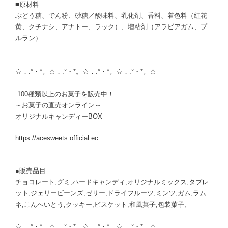
■原材料
ぶどう糖、でん粉、砂糖／酸味料、乳化剤、香料、着色料（紅花
黄、クチナシ、アナトー、ラック）、増粘剤（アラビアガム、プ
ルラン）
☆．.°・*。☆．.°・*。☆．.°・*。☆．.°・*。☆
100種類以上のお菓子を販売中！
～お菓子の直売オンライン～
オリジナルキャンディーBOX
https://acesweets.official.ec
●販売品目
チョコレート,グミ,ハードキャンディ,オリジナルミックス,タブレ
ット,ジェリービーンズ,ゼリー,ドライフルーツ,ミンツ,ガム,ラム
ネ,こんぺいとう,クッキー,ビスケット,和風菓子,包装菓子,
☆．.°・*。☆．.°・*。☆．.°・*。☆．.°・*。☆