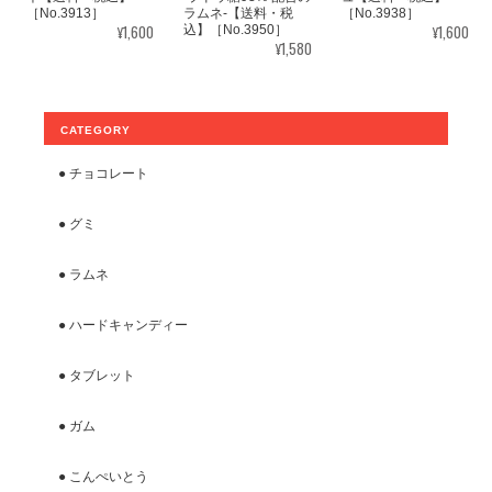
［No.3913］
ラムネ-【送料・税
［No.3938］
¥1,600
¥1,600
込】［No.3950］
¥1,580
CATEGORY
● チョコレート
● グミ
● ラムネ
● ハードキャンディー
● タブレット
● ガム
● こんぺいとう