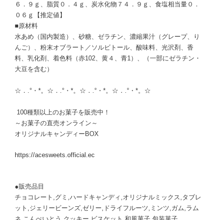
６．９ｇ、脂質０．４ｇ、炭水化物７４．９ｇ、食塩相当量０．
０６ｇ【推定値】
■原材料
水あめ（国内製造）、砂糖、ゼラチン、濃縮果汁（グレープ、り
んご）、粉末オブラート／ソルビトール、酸味料、光沢剤、香
料、乳化剤、着色料（赤102、黄４、青1）、（一部にゼラチン・
大豆を含む）
☆．.°・*。☆．.°・*。☆．.°・*。☆．.°・*。☆
100種類以上のお菓子を販売中！
～お菓子の直売オンライン～
オリジナルキャンディーBOX
https://acesweets.official.ec
●販売品目
チョコレート,グミ,ハードキャンディ,オリジナルミックス,タブレ
ット,ジェリービーンズ,ゼリー,ドライフルーツ,ミンツ,ガム,ラム
ネ,こんぺいとう,クッキー,ビスケット,和風菓子,包装菓子,