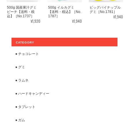
500g 国産果汁グミ
500g イルカグミ
ビッグパイナップル
ピーチ【送料・税
【送料・税込】［No.
グミ［No.1781］
¥1,940
込】［No.1737］
1787］
¥1,920
¥1,940
CATEGORY
● チョコレート
● グミ
● ラムネ
● ハードキャンディー
● タブレット
● ガム